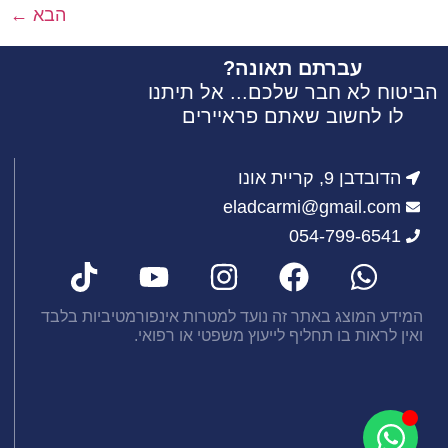
הבא
←
עברתם תאונה?
הביטוח לא חבר שלכם... אל תיתנו
לו לחשוב שאתם פראיירים
הדובדבן 9, קריית אונו
eladcarmi@gmail.com
054-799-6541
המידע המוצג באתר זה נועד למטרות אינפורמטיביות בלבד
ואין לראות בו תחליף לייעוץ משפטי או רפואי.