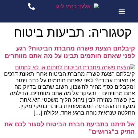
לתוכן
סיפורי הצלחה
שירותי המשרד
קטגוריה:
תביעות ביטוח
קיבלתם הצעת פשרה מחברת הביטוח? רגע
לפני שאתם חותמים תבינו על מה אתם מוותרים
קיבלתם הצעת פשרה מחברת הביטוח אחרי תאונת דרכים
או תאונת עבודה? לפני שאתם חותמים על כתב ויתור
ומקבלים כסף מהיר לחשבון, חשוב שתבינו בדיוק מה
אתם מרוויחים – ובעיקר על מה אתם מוותרים. הדילמה
בין פשרה מהירה לבין ניהול הליך משפטי היא אחת
מנקודות ההכרעה המשמעותיות ביותר בתיקי נזיקין.
החלטה שנראית נוחה ברגע אחד, עלולה […]
אל תיתנו בתביעת חברת הביטוח לסגור לכם את
התיק ב“גרושים”