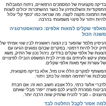
בדיקה מקצועית של המסמכים הרפואיים, ניתוח המגבלות
התפקודיות והשלכותיהן על כושר ההשתכרות יכולים לשנות
את התמונה מקצה לקצה. מה שנראה כמו “כסף קל” עלול
להיות ויתור על פיצוי משמעותי בהרבה.
מאלפי שקלים למאות אלפים: כשהאסטרטגיה
משנה הכול
הניסיון מלמד שהפער בין הצעה ראשונית לבין שווי אמיתי של
תיק יכול להיות דרמטי. במקרים שבהם נפגעים הגיעו עם
הצעות של אלפי שקלים בודדים, ניהול נכון של התיק, משא
ומתן עיקש ולעיתים גם פנייה לבית המשפט הובילו לפיצויים
של עשרות ואף מאות אלפי שקלים.
המשותף למקרים הללו אינו מזל, אלא בדיקה מקצועית,
סבלנות ואי־חתימה חפוזה על כתב ויתור.
לדברי
אלעד כרמי
, כלל אצבע חשוב הוא זה: אם חברת
הביטוח ממהרת להציע לכם פשרה “יפה” מבלי שאתם
מיוצגים – סביר להניח שהתיק שווה הרבה יותר.
למה אסור לקבל החלטה לבד