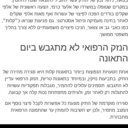
בפועל, ניהול נכון של התיק עשוי להוביל לתוצאה שונה לחלוטין.
במקרים שטופלו במשרדו של
אלעד כרמי
, הצעה ראשונית של אלפי
שקלים בודדים הפכה לפיצוי של עשרות ואף מאות אלפי שקלים
לאחר בחינה מעמיקה וניהול אסטרטגי. גם פגיעות שנראו כ״קלות״,
כמו כאבי גב או צוואר, הניבו פיצויים משמעותיים ללא צורך בהליך
משפטי ממושך.
הנזק הרפואי לא מתגבש ביום
התאונה
אחת הטעויות הנפוצות ביותר בתאונות קלות היא סגירה מהירה של
התיק. בתביעות נזיקין, ובמיוחד בתאונות טריות, הנזק הרפואי עדיין
לא התגבש. תסמינים עלולים להחמיר, מגבלות תפקודיות עשויות
להתגלות רק לאחר זמן, ולעיתים מתפתחת נכות קלה אך קבועה.
סגירה מוקדמת של התיק מונעת כל אפשרות לקבל פיצוי נוסף אם
המצב מחמיר, ולכן יש חשיבות להמתין עד שהתמונה הרפואית
מתבהרת.