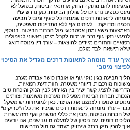
וסיעוד, ועוד. רבים אינם מודעים להיקף הזכויות המלאות
המגיעות להם מתוקף החוק או תנאי הביטוח, ובפועל לא
מעט כספים נותרים על שולחן הביטוח. כאן נדרש עו"ד
מומחה לתאונות דרכים שמנתח כל סעיף ומוביל תביעה
חכמה ומדויקת – לעיתים אף ללא התדיינות משפטית,
באמצעות משא ומתן אסטרטגי מול חברות הביטוח. בנוסף,
לנפגעי נזקי גוף רכב יש זכות לקבל מימון ראשוני לטיפולים
רפואיים והחזרים מיידים להוצאות – עורך דין מנוסה דואג
שלא תישארו לבד מולם.
איך עו"ד מומחה לתאונות דרכים מגדיל את הסיכוי
לפיצוי מיטבי
הליך תביעה בגין נזקי גוף או אובדן כושר עבודה מערב
משוכות מורכבות: דיווחי משטרה, חוות דעת רפואיות,
הדרישה להציג קשר ישיר בין האירוע לבין הנזק והוכחת טיב
הנכות. חברות הביטוח מפעילות מערכות משומנות וצוותים
מנוסים שנועדו לצמצם את הפיצוי. כאן למומחיות יש משקל
כבד – עו"ד מומחה לתאונות דרכים שמכיר את כל ה"טריקים"
של חברות הביטוח, מבין את כללי המשחק ואף חזה עשרות
הליכים דומים. עם ניסיון של למעלה מ-10 שנים, אנו יודעים
איך להכין תיק ברזל שיחזיק מעמד גם מול הדרישות