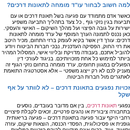
למה חשוב לבחור עו"ד מומחה לתאונות דרכים?
כאשר אדם מתמודד עם פגיעה בשל תאונת דרכים או עם
תביעות בגין נזקי גוף , כל צעד בתהליך התביעה משפיע
ישירות על גובה הפיצוי ועל מהלך השיקום – האישי והעסקי.
כאן נכנס לתמונה הערך המוסף של עו"ד מומחה לתאונות
דרכים: עורך דין אשר בקיא לעומק ברזי התחום, מכיר היטב
את רזי החוק, הפסיקה העדכנית, נבכי חברות הביטוח ויודע
להוביל אתכם, בעבודה מדויקת ובליווי אישי, המסלול המהיר
ביותר למימוש כל אחת מזכויותיכם. בניגוד לעורכי דין
הפועלים במגוון תחומים, עו"ד מומחה בתחום נזקי הגוף זה
מעניק לכם לא רק ייצוג משפטי – אלא אסטרטגיה התואמת
לאתגרים מול חברות הביטוח.
זכויות נפגעים בתאונת דרכים – לא לוותר על אף
שקל
נפגעי
תאונות דרכים
, בין אם מדובר בעובדים, נוסעים
בתחבורה ציבורית או נהגים פרטיים, זכאים לקבלת פיצויים
רחבי היקף עבור פגיעה בתאונת דרכים – פגיעה בריאותית
גופנית או פסיכולוגית, הפסדי הכנסה, הוצאות שיקום, עזרה