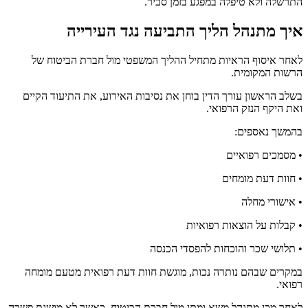
התרשלה ולא טיפלה במפגע בזמן סביר.
איך מתנהל הליך התביעה נגד העירייה
לאחר איסוף הראיות מתחיל ההליך המשפטי מול חברת הביטוח של
הרשות המקומית.
בשלב הראשון עורך הדין בוחן את נסיבות האירוע, את התיעוד הקיים
ואת היקף הנזק הרפואי.
בהמשך נאספים:
• מסמכים רפואיים
• חוות דעת מומחים
• אישורי מחלה
• קבלות על הוצאות רפואיות
• תלושי שכר והוכחות להפסדי הכנסה
במקרים שבהם נותרה נכות, מוגשת חוות דעת רפואית מטעם מומחה
רפואי.
לאחר מכן מתנהל משא ומתן מול חברת הביטוח. כאשר לא מושגת פשרה