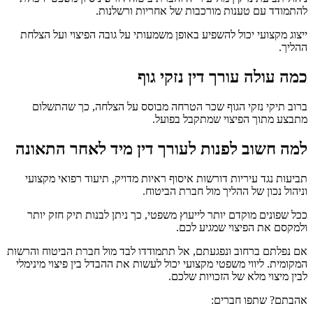
להתמודד עם טענות מורכבות של אחריות ורשלנות.
ייצוג מקצועי יכול להשפיע באופן משמעותי על גובה הפיצוי ועל הצלחת
ההליך.
כמה עולה עורך דין נזקי גוף
ברוב תיקי נזקי הגוף שכר הטרחה מבוסס על הצלחה, כך שהתשלום
מתבצע מתוך הפיצוי שמתקבל בפועל.
למה חשוב לפנות לעורך דין מיד לאחר התאונה
תביעות נגד עיריות דורשות איסוף ראיות מדויק, תיעוד רפואי מקצועי
וניהול נכון של ההליך מול חברת הביטוח.
ככל שפונים מוקדם יותר לייעוץ משפטי, כך ניתן לבנות תיק חזק יותר
ולמקסם את הפיצוי שמגיע לכם.
אם נפלתם ברחוב ונפגעתם, אל תתמודדו לבד מול חברת הביטוח והרשות
המקומית. ליווי משפטי מקצועי יכול לעשות את ההבדל בין פיצוי מינימלי
לבין מיצוי מלא של הזכויות שלכם.
אהבתם? שתפו חברים: