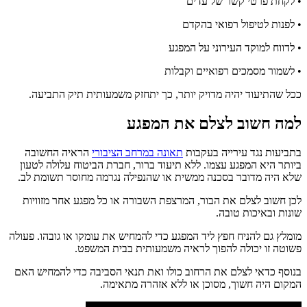
• לקחת פרטי קשר של עדים
• לפנות לטיפול רפואי בהקדם
• לדווח למוקד העירוני על המפגע
• לשמור מסמכים רפואיים וקבלות
ככל שהתיעוד יהיה מדויק יותר, כך יתחזק משמעותית תיק התביעה.
למה חשוב לצלם את המפגע
בתביעות נגד עירייה בעקבות
תאונה במרחב הציבורי
הראיה החשובה
ביותר היא המפגע עצמו. ללא תיעוד ברור, חברת הביטוח עלולה לטעון
שלא היה מדובר בסכנה ממשית או שהנפילה נגרמה מחוסר תשומת לב.
לכן חשוב לצלם את הבור, המרצפת השבורה או כל מפגע אחר מזוויות
שונות ובאיכות טובה.
מומלץ גם להניח חפץ ליד המפגע כדי להמחיש את עומקו או גובהו. פעולה
פשוטה זו יכולה להפוך לראיה משמעותית בבית המשפט.
בנוסף כדאי לצלם את הרחוב כולו ואת תנאי הסביבה כדי להמחיש האם
המקום היה חשוך, מסוכן או ללא אזהרה מתאימה.